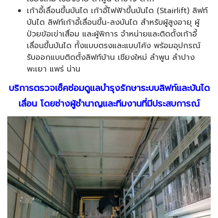
เก้าอี้เลื่อนขึ้นบันได เก้าอี้ไฟฟ้าขึ้นบันได (Stairlift) ลิฟท์
บันได ลิฟท์เก้าอี้เลื่อนขึ้น-ลงบันได สำหรับผู้สูงอายุ ผู้
ป่วยข้อเข่าเสื่อม และผู้พิการ จำหน่ายและติดตั้งเก้าอี้
เลื่อนขึ้นบันได ทั้งแบบตรงและแบบโค้ง พร้อมอุปกรณ์
รับออกแบบติดตั้งลิฟท์บ้าน เชียงใหม่ ลำพูน ลำปาง
พะเยา แพร่ น่าน
บริการตรวจเช็คซ่อมดูแลบำรุงรักษาระบบลิฟท์และบันได
เลื่อน โดยช่างผู้ชำนาญและทีมงานที่มีประสบการณ์