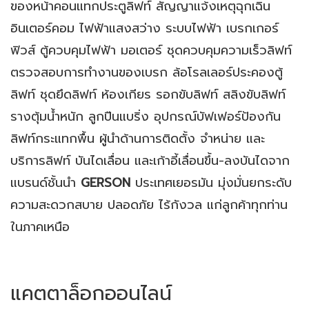
ของหน้าคอนแทกประตูลิฟท์ สัญญาแจ้งเหตุฉุกเฉิน
อินเตอร์คอม ไฟฟ้าแสงสว่าง ระบบไฟฟ้า เบรกเกอร์
ฟิวส์ ตู้ควบคุมไฟฟ้า มอเตอร์ ชุดควบคุมความเร็วลิฟท์
ตรวจสอบการทำงานของเบรก ล้อโรลเลอร์ประคองตู้
ลิฟท์ ชุดยึดลิฟท์ ห้องเกียร รอกขับลิฟท์ สลิงขับลิฟท์
รางตุ้มน้ำหนัก ลูกปืนแบริ่ง อุปกรณ์บัฟเฟอร์ป้องกัน
ลิฟท์กระแทกพื้น ผู้นำด้านการติดตั้ง จำหน่าย และ
บริการลิฟท์ บันไดเลื่อน และเก้าอี้เลื่อนขึ้น-ลงบันไดจาก
แบรนด์ชั้นนำ
GERSON
ประเทศเยอรมัน มุ่งมั่นยกระดับ
ความสะดวกสบาย ปลอดภัย ไร้กังวล แก่ลูกค้าทุกท่าน
ในภาคเหนือ
แคตตาล็อกออนไลน์