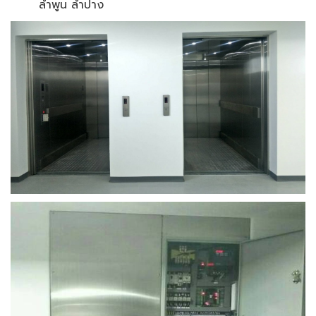
ลำพูน ลำปาง